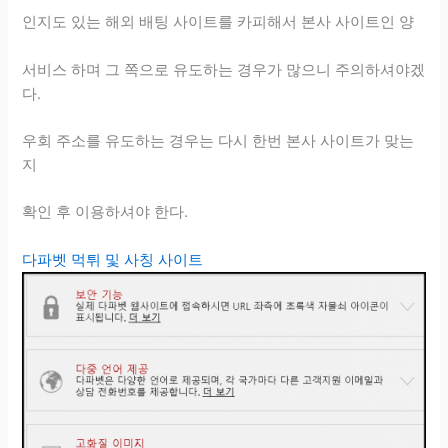
인지도 있는 해외 배팅 사이트를 카피해서 본사 사이트인 양
서비스 하며 그 쪽으로 유도하는 경우가 많으니 주의하셔야겠
다.
우회 주소를 유도하는 경우는 다시 한번 본사 사이트가 맞는
지
확인 후 이용하셔야 한다.
다파벳 먹튀 및 사칭 사이트