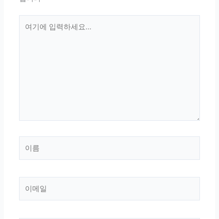
여
기
에
입
력
하
세
요...
이
름
이
메
일