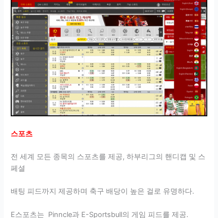
스포츠
전 세계 모든 종목의 스포츠를 제공, 하부리그의 핸디캡 및 스
페셜
배팅 피드까지 제공하며 축구 배당이 높은 걸로 유명하다.
E스포츠는 Pinncle과 E-Sportsbull의 게임 피드를 제공.