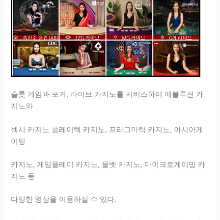
슬롯 게임과 포커, 라이브 카지노를 서비스하며 에볼루션 카
지노와
섹시 카지노 플레이텍 카지노, 프라그마틱 카지노, 아시아게
이밍
카지노, 게임플레이 카지노, 올벳 카지노, 마이크로게이밍 카
지노 등
다양한 영상을 이용하실 수 있다.