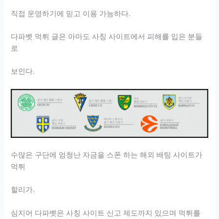
직접 운영하기에 믿고 이용 가능하다.
다파벳 먹튀 글은 아마도 사칭 사이트에서 피해를 입은 분들
로
보인다.
수많은 구단에 엄청난 자금을 스폰 하는 해외 배팅 사이트가
먹튀
할리가.
심지어 다파벳은 사칭 사이트 신고 제도까지 있으며 먹튀를