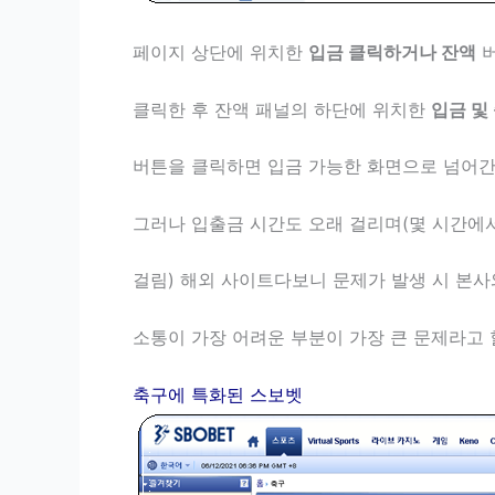
페이지 상단에 위치한
입금 클릭하거나
잔액
클릭한 후 잔액 패널의 하단에 위치한
입금 및
버튼을 클릭하면 입금 가능한 화면으로 넘어간
그러나 입출금 시간도 오래 걸리며(몇 시간에
걸림) 해외 사이트다보니 문제가 발생 시 본사
소통이 가장 어려운 부분이 가장 큰 문제라고 할
축구에 특화된 스보벳