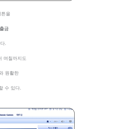
버튼을
 출금
다.
서 며칠까지도
와 원활한
 수 있다.