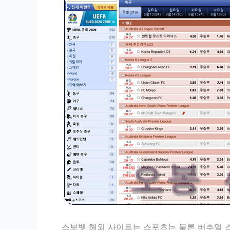
스보벳 해외 사이트는 스포츠는 물론 버추얼 