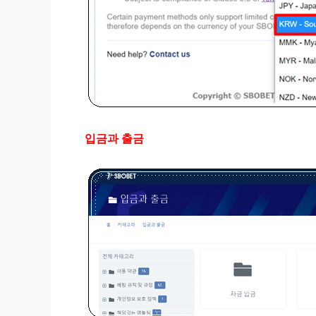
입금과 출금