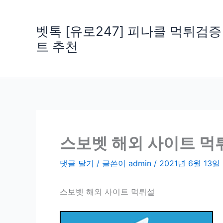
콘
텐
벳톡 [유로247] 피나클 먹튀검
츠
트 추천
로
건
너
뛰
기
스보벳 해외 사이트 먹
댓글 달기
/ 글쓴이
admin
/
2021년 6월 13일
스보벳 해외 사이트 먹튀설