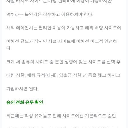
사설 카지노 사이트는 가장 편리하게 이용이 가능하지만
먹튀라는 불안감은 감수하고 이용하셔야 한다.
해외 에이전시는 편리한 이용이 가능하고 해외 배팅 사이트에
비해선 규모가 작지만 사설 사이트에 비해선 비교적 안전하
다.
크게 세 종류의 사이트 중 본인 성향에 맞는 사이트를 선택 후
배팅 상한, 배팅 규정(제재), 입출금 상한 선 등을 체크 하시고
가입하시면 된다.
승인 전화 유무 확인
최근에는 악성 유저들로 인해 사이트에선 기본적으로 승인