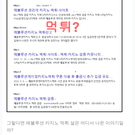
그렇다면 에볼루션 카지노 먹튀 설은 어디서 나온 이야기일
까?