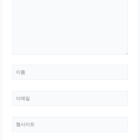
에
입
력
하
세
요...
이
름
이
메
일
웹
사
이