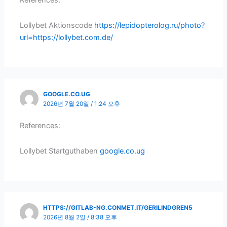
Lollybet Aktionscode
https://lepidopterolog.ru/photo?
url=https://lollybet.com.de/
GOOGLE.CO.UG
2026년 7월 20일 / 1:24 오후
References:
Lollybet Startguthaben
google.co.ug
HTTPS://GITLAB-NG.CONMET.IT/GERILINDGREN5
2026년 8월 2일 / 8:38 오후