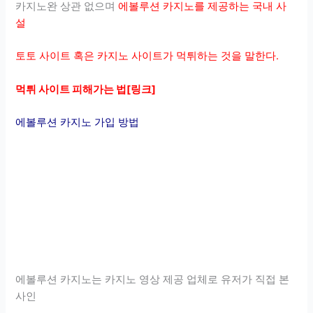
카지노완 상관 없으며
에볼루션 카지노를 제공하는 국내 사
설
토토 사이트 혹은 카지노 사이트가 먹튀하는 것을 말한다.
먹튀 사이트 피해가는 법[링크]
에볼루션 카지노 가입 방법
에볼루션 카지노는 카지노 영상 제공 업체로 유저가 직접 본
사인