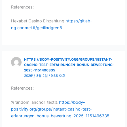
References:
Hexabet Casino Einzahlung
https://gitlab-
ng.conmet.it/gerilindgren5
HTTPS://BODY-POSITIVITY.ORG/GROUPS/INSTANT-
CASINO-TEST-ERFAHRUNGEN-BONUS-BEWERTUNG-
2025-1151496335
2026년 8월 2일 / 9:38 오후
References:
%random_anchor_text%
https://body-
positivity.org/groups/instant-casino-test-
erfahrungen-bonus-bewertung-2025-1151496335