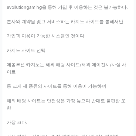
evollutiongaming을 통해 가입 후 이용하는 것은 불가능하다.
본사와 계약을 맺고 서비스하는 카지노 사이트를 통해서만
가입과 이용이 가능한 시스템인 것이다.
카지노 사이트 선택
에볼루션 카지노는 해외 배팅 사이트/해외 에이전시/사설 사
이트
등 크게 세 종류의 사이트를 통해 이용이 가능하며
해외 배팅 사이트는 안전성은 가장 높으며 반대로 불편함 또
한
가장 크다.