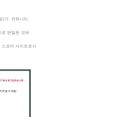
 등)가 커뮤니티
트로 변질된 것에
의 스코어 사이트로서