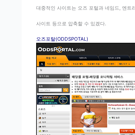
대중적인 사이트는 오즈 포털과 네임드, 엔트리
사이트 등으로 압축할 수 있겠다.
오즈포탈(ODDSPOTAL)