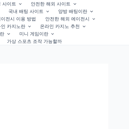
팅 사이트
안전한 해외 사이트
국내 배팅 사이트
양방 배팅이란
에이전시 이용 방법
안전한 해외 에이전시
라인 카지노란
온라인 카지노 추천
란
미니 게임이란
가상 스포츠 조작 가능할까