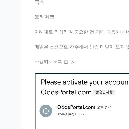
국가
동의 체크
차례대로 작성하며 중요한 건 이때 다음이나 
메일은 스팸으로 간주해서 인증 메일이 오지 
사용하시도록 한다.