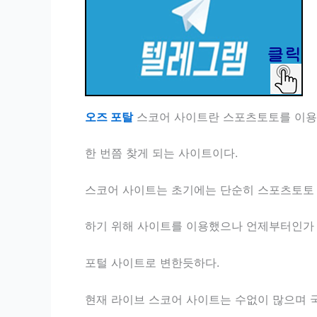
오즈 포탈
스코어 사이트란 스포츠토토를 이
한 번쯤 찾게 되는 사이트이다.
스코어 사이트는 초기에는 단순히 스포츠토토
하기 위해 사이트를 이용했으나 언제부터인가
포털 사이트로 변한듯하다.
​현재 라이브 스코어 사이트는 수없이 많으며