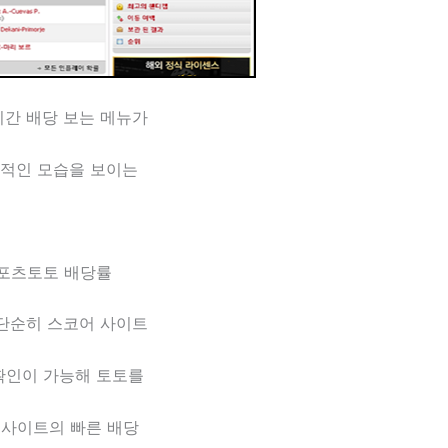
간 배당 보는 메뉴가
문적인 모습을 보이는
스포츠토토 배당률
 단순히 스코어 사이트
확인이 가능해 토토를
 사이트의 빠른 배당