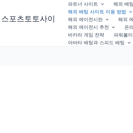
파트너 사이트
해외 배
해외 배팅 사이트 이용 방법
증 스포츠토토사이
해외 에이전시란
해외 
해외 에이전시 추천
온
바카라 게임 전략
파워볼이
아바타 배팅과 스피드 배팅