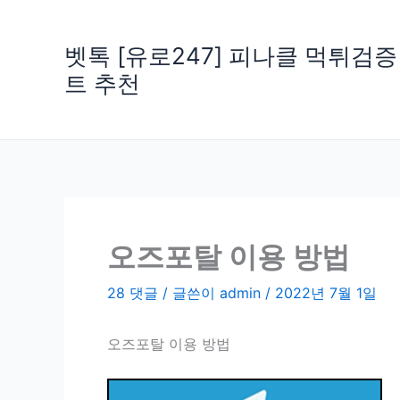
콘
텐
벳톡 [유로247] 피나클 먹튀검
츠
트 추천
로
건
너
뛰
기
오즈포탈 이용 방법
28 댓글
/ 글쓴이
admin
/
2022년 7월 1일
오즈포탈 이용 방법