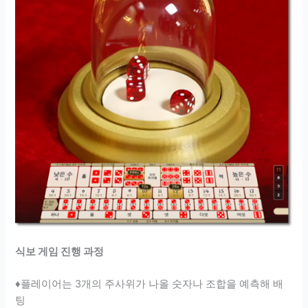
식보 게임 진행 과정
♦플레이어는 3개의 주사위가 나올 숫자나 조합을 예측해 배
팅