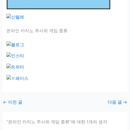
온라인 카지노 주사위 게임 종류
←
이전 글
다음 글
→
“온라인 카지노 주사위 게임 종류”에 대한 1개의 생각