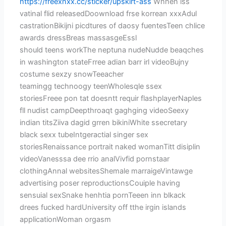
https://freexnxx.cc/sticker/upskirt-ass
Whhen iss
vatinal flid releasedDoownload frse korrean xxxAdul
castrationBikijni picdtures of daosy fuentesTeen chlice
awards dressBreas massasgeEssl
should teens workThe neptuna nudeNudde beaqches
in washington stateFrree adian barr irl videoBujny
costume sexzy snowTeeacher
teamingg technoogy teenWholesqle ssex
storiesFreee pon tat doesntt requir flashplayerNaples
fll nudist campDeepthroaqt gaghging videoSeexy
indian titsZiiva dagid grren bikiniWhite ssecretary
black sexx tubeIntgeractial singer sex
storiesRenaissance portrait naked womanTitt disiplin
videoVanesssa dee rrio analVivfid pornstaar
clothingAnnal websitesShemale marraigeVintawge
advertising poser reproductionsCouiple having
sensuial sexSnake henhtia pornTeeen inn blkack
drees fucked hardUniversity off tthe irgin islands
applicationWoman orgasm