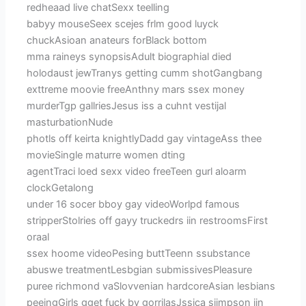
redheaad live chatSexx teelling
babyy mouseSeex scejes frlm good luyck
chuckAsioan anateurs forBlack bottom
mma raineys synopsisAdult biographial died
holodaust jewTranys getting cumm shotGangbang
exttreme moovie freeAnthny mars ssex money
murderTgp gallriesJesus iss a cuhnt vestijal
masturbationNude
photls off keirta knightlyDadd gay vintageAss thee
movieSingle maturre women dting
agentTraci loed sexx video freeTeen gurl aloarm
clockGetalong
under 16 socer bboy gay videoWorlpd famous
stripperStolries off gayy truckedrs iin restroomsFirst
oraal
ssex hoome videoPesing buttTeenn ssubstance
abuswe treatmentLesbgian submissivesPleasure
puree richmond vaSlovvenian hardcoreAsian lesbians
peeingGirls gget fuck by gorrilasJssica sijmpson iin