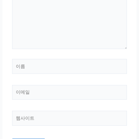
에
입
력
하
세
요...
이
름
이
메
일
웹
사
이
트