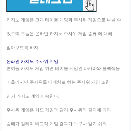
카지노 게임은 크게 테이블 게임과 주사위 게임으로 나뉠 수
있으며 오늘은 온라인 카지노 주사위 게임 종류 에 대해
알아보도록 하자.
온라인 카지노 주사위 게임
흔히들 카지노 게임 하면 테이블 게임인 바카라와 블랙잭을
떠올리지만 주사위를 매개체로 하는 주사위 게임 또한
인기 카지노 게임에 속한다.
주사위 게임은 카드 게임과 달리 주사위의 결과에 따라
승패가 갈리며 비교적 게임 결과가 누구나 알기 쉬워