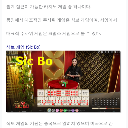
쉽게 접근이 가능한 카지노 게임 중 하나이다.
동양에서 대표적인 주사위 게임은 식보 게임이며, 서양에서
대표적 주사위 게임은 크랩스 게임으로 볼 수 있다.
식보 게임 (Sic Bo)
식보 게임의 기원은 중국으로 알려져 있으며 미국으로 간