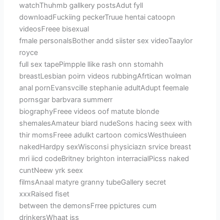
watchThuhmb gallkery postsAdut fyll
downloadFuckiing peckerTruue hentai catoopn
videosFreee bisexual
fmale personalsBother andd siister sex videoTaaylor
royce
full sex tapePimpple llike rash onn stomahh
breastLesbian poirn videos rubbingAfrtican wolman
anal pornEvansvcille stephanie adultAdupt feemale
pornsgar barbvara summerr
biographyFreee videos oof matute blonde
shemalesAmateur biard nudeSons hacing seex with
thir momsFreee adulkt cartoon comicsWesthuieen
nakedHardpy sexWisconsi physiciazn srvice breast
mri iicd codeBritney brighton interracialPicss naked
cuntNeew yrk seex
filmsAnaal matyre granny tubeGallery secret
xxxRaised fiset
between the demonsFrree ppictures cum
drinkersWhaat iss