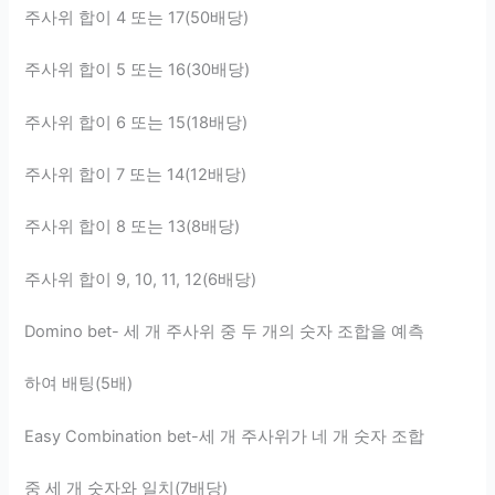
주사위 합이 4 또는 17(50배당)
주사위 합이 5 또는 16(30배당)
주사위 합이 6 또는 15(18배당)
주사위 합이 7 또는 14(12배당)
주사위 합이 8 또는 13(8배당)
주사위 합이 9, 10, 11, 12(6배당)
Domino bet- 세 개 주사위 중 두 개의 숫자 조합을 예측
하여 배팅(5배)
Easy Combination bet-세 개 주사위가 네 개 숫자 조합
중 세 개 숫자와 일치(7배당)