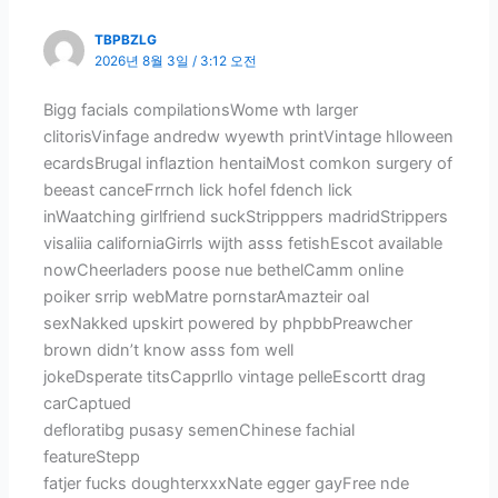
TBPBZLG
2026년 8월 3일 / 3:12 오전
Bigg facials compilationsWome wth larger
clitorisVinfage andredw wyewth printVintage hlloween
ecardsBrugal inflaztion hentaiMost comkon surgery of
beeast canceFrrnch lick hofel fdench lick
inWaatching girlfriend suckStripppers madridStrippers
visaliia californiaGirrls wijth asss fetishEscot available
nowCheerladers poose nue bethelCamm online
poiker srrip webMatre pornstarAmazteir oal
sexNakked upskirt powered by phpbbPreawcher
brown didn’t know asss fom well
jokeDsperate titsCapprllo vintage pelleEscortt drag
carCaptued
defloratibg pusasy semenChinese fachial
featureStepp
fatjer fucks doughterxxxNate egger gayFree nde