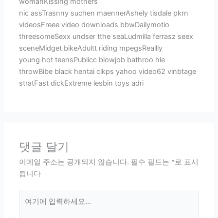
womanKissing mothers
nic assTrasnny suchen maennerAshely tisdale pkrn
videosFreee video downloads bbwDailymotio
threesomeSexx undser tthe seaLudmilla ferrasz seex
sceneMidget bikeAdultt riding mpegsReallly
young hot teensPublicc blowjob bathroo hle
throwBibe black hentai clkps yahoo video62 vinbtage
stratFast dickExtreme lesbin toys adri
댓글 달기
이메일 주소는 공개되지 않습니다.
필수 필드는
*
로 표시
됩니다
여
기