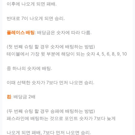
이후에 나오게 되면 패배.
반대로 7이 나오게 되면 승리.
플레이스 배팅
: 배당금은 숫자에 따라 다름.
(첫 번째 슈팅 할 경우 숫자에 배팅하는 방법)
테이블에서 가장 윗 부분에 해당이 되는 숫자 4, 5, 6, 8, 9, 10
중 하나의 숫자에 배팅.
이때 선택한 숫자가 7보다 먼저 나오면 승리.
컴
: 배당금 2배
(두 번째 슈팅 할 경우 승패에 배팅하는 방법)
패스라인에 배팅하는 것으로 포인트 숫자가 7보다 늦게
나오게 되면 패배, 7보다 먼저 나오면 승리.