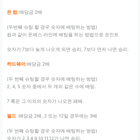
돈 컴:
배당금 2배
(두번째 슈팅 할 경우 숫자에 배팅하는 방법)
컴과 같이 돈패스 라인에 배팅을 하는 방법으로 포인트
숫자가 7보다 늦게 나오게 되면 승리, 7보다 먼저 나면 승리.
하드웨어
:배당금 2배
(두 번째 슈팅할 경우 숫자에 배팅하는 방법)
2, 4, 5 숫자 중에서 두 개의 같은 수에 배팅.
7 혹은 그 이외의 숫자가 나오면 패배.
필드
:배당금 2배, 2 또는 12일 경우에는 3배
(두 번째 슈팅할 경우 숫자에 배팅하는 방법)
숫자가 2,3,4,9,10,11,12가 나면 승리.