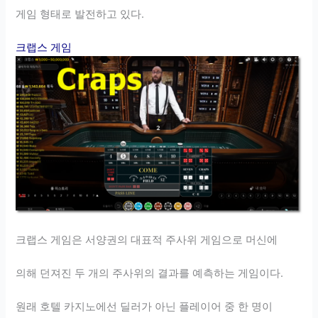
게임 형태로 발전하고 있다.
크랩스 게임
크랩스 게임은 서양권의 대표적 주사위 게임으로 머신에
의해 던져진 두 개의 주사위의 결과를 예측하는 게임이다.
원래 호텔 카지노에선 딜러가 아닌 플레이어 중 한 명이