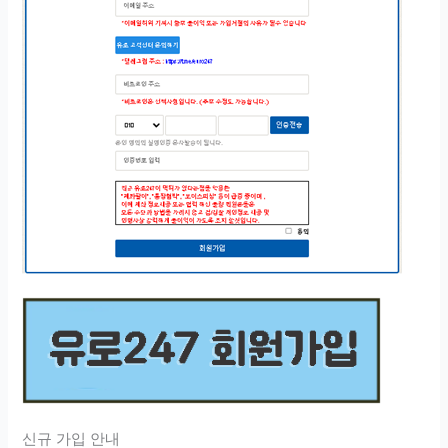
신규 가입 안내