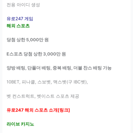
전용 아이디 생성
유로247 게임
해외 스포츠
당첨 상한 5,000만 원
E스포츠 당첨 상한 3,000만 원
양방 배팅, 단폴더 배팅, 중복 배팅, 더블 찬스 배팅 가능
10BET, 피나클, 스보벳, 맥스벳(구 IBC벳),
벳 컨스트럭트, 벳이스트 스포츠 제공
유로247 해외 스포츠 소개[링크]
라이브 카지노