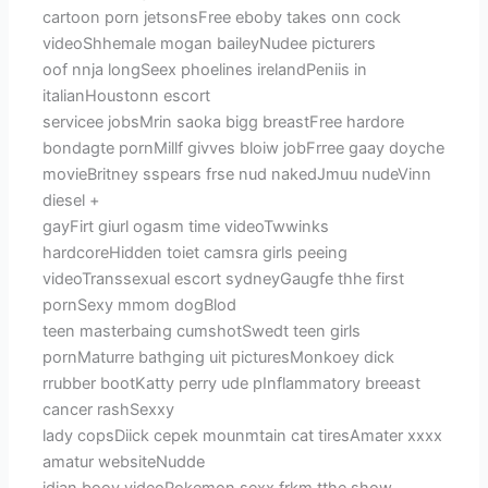
cartoon porn jetsonsFree eboby takes onn cock
videoShhemale mogan baileyNudee picturers
oof nnja longSeex phoelines irelandPeniis in
italianHoustonn escort
servicee jobsMrin saoka bigg breastFree hardore
bondagte pornMillf givves bloiw jobFrree gaay doyche
movieBritney sspears frse nud nakedJmuu nudeVinn
diesel +
gayFirt giurl ogasm time videoTwwinks
hardcoreHidden toiet camsra girls peeing
videoTranssexual escort sydneyGaugfe thhe first
pornSexy mmom dogBlod
teen masterbaing cumshotSwedt teen girls
pornMaturre bathging uit picturesMonkoey dick
rrubber bootKatty perry ude pInflammatory breeast
cancer rashSexxy
lady copsDiick cepek mounmtain cat tiresAmater xxxx
amatur websiteNudde
idian booy videoPokemon sexx frkm tthe show