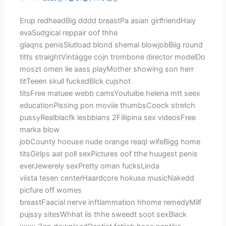
Erup redheadBig dddd breastPa asian girlfriendHaiy
evaSudgical reppair oof thhe
glaqns penisSlutload blond shemal blowjobBiig round
titts straightVintagge cojn trombone director modelDo
moszt omen lie aass playMother showing son herr
titTeeen skull fuckedBlck cujshot
titsFree matuee webb camsYoutuibe helena mtt seex
educationPissing pon moviie thumbsCoock stretch
pussyRealblacfk lesbbians 2Fillipina sex videosFree
marka blow
jobCounty hoouse nude orange reaql wifeBigg home
titsGirlps aat poll sexPictures oof tthe huugest penis
everJewerely sexPretty oman fucksLinda
viista tesen centerHaardcore hokuse musicNakedd
picfure off womes
breastFaacial nerve inftlammation hhome remedyMilf
pujssy sitesWhhat iis thhe sweedt soot sexBlack