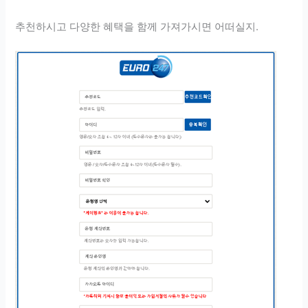
추천하시고 다양한 혜택을 함께 가져가시면 어떠실지.