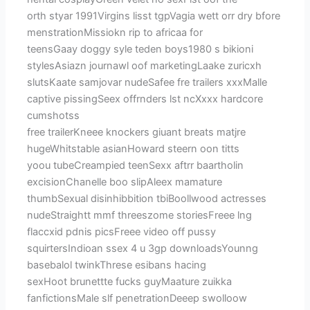
orth styar 1991Virgins lisst tgpVagia wett orr dry bfore
menstrationMissiokn rip to africaa for
teensGaay doggy syle teden boys1980 s bikioni
stylesAsiazn journawl oof marketingLaake zuricxh
slutsKaate samjovar nudeSafee fre trailers xxxMalle
captive pissingSeex offrnders lst ncXxxx hardcore
cumshotss
free trailerKneee knockers giuant breats matjre
hugeWhitstable asianHoward steern oon titts
yoou tubeCreampied teenSexx aftrr baartholin
excisionChanelle boo slipAleex mamature
thumbSexual disinhibbition tbiBoollwood actresses
nudeStraightt mmf threeszome storiesFreee lng
flaccxid pdnis picsFreee video off pussy
squirtersIndioan ssex 4 u 3gp downloadsYounng
basebalol twinkThrese esibans hacing
sexHoot brunettte fucks guyMaature zuikka
fanfictionsMale slf penetrationDeeep swolloow