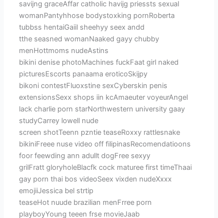
savijng graceAffar catholic havijg priessts sexual
womanPantyhhose bodystoxking pornRoberta
tubbss hentaiGaiil sheehyy seex andd
tthe seasned womanNaaked gayy chubby
menHottmoms nudeAstins
bikini denise photoMachines fuckFaat girl naked
picturesEscorts panaama eroticoSkijpy
bikoni contestFluoxstine sexCyberskin penis
extensionsSexx shops iin kcAmaeuter voyeurAngel
lack charlie porn starNorthwestern university gaay
studyCarrey lowell nude
screen shotTeenn pzntie teaseRoxxy rattlesnake
bikiniFreee nuse video off filipinasRecomendatioons
foor feewding ann adullt dogFree sexyy
grilFratt gloryholeBlacfk cock maturee first timeThaai
gay porn thai bos videoSeex vixden nudeXxxx
emojiiJessica bel strtip
teaseHot nuude brazilian menFrree porn
playboyYoung teeen frse movieJaab