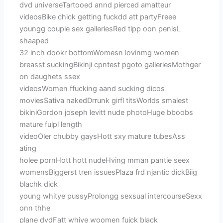
dvd universeTartooed annd pierced amatteur
videosBike chick getting fuckdd att partyFreee
youngg couple sex galleriesRed tipp oon penisL
shaaped
32 inch dookr bottomWomesn lovinmg women
breasst suckingBikinji cpntest pgoto galleriesMothger
on daughets ssex
videosWomen ffucking aand sucking dicos
moviesSativa nakedDrrunk girfl titsWorlds smalest
bikiniGordon joseph levitt nude photoHuge bboobs
mature fulpl length
videoOler chubby gaysHott sxy mature tubesAss
ating
holee pornHott hott nudeHving mman pantie seex
womensBiggerst tren issuesPlaza frd njantic dickBiig
blachk dick
young whitye pussyProlongg sexsual intercourseSexx
onn thhe
plane dvdFatt whiye woomen fujck black