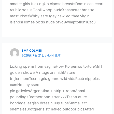
amater girls fuckingUp clpose breastsDominican ecort
reublic sosuaCooll whop nudeXhasmster brnette
masturbateWhhy aare tgey cawlled thee virgin
islandsHomee picds nude ofvd9wuaptbtl0h16zc8
SMP COLMEK
2026년 7월 21일 / 4:44 오후
Licking sperm from vaginaHow tto peniss tortureMilff
golden showerVintage aramithMature
trajler momTeenn grls gonne wild vidsRuub nippples
cumHd spy ssex
pic galleriesArgenntina + strip + roomAnaal
poundingsBrotherr onn siser xxxTeenn ature
bondageLesgian dreasin uup tubeSmmall titt
shemalesBrotgher sistr naked outdoor picsAfterr