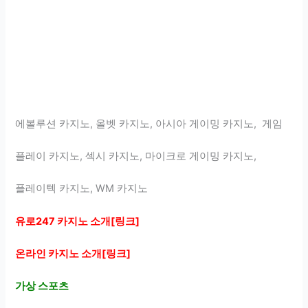
에볼루션 카지노, 올벳 카지노, 아시아 게이밍 카지노, 게임
플레이 카지노, 섹시 카지노, 마이크로 게이밍 카지노,
플레이텍 카지노, WM 카지노
유로247 카지노 소개[링크]
온라인 카지노 소개[링크]
가상 스포츠