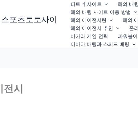
파트너 사이트
해외 배
해외 배팅 사이트 이용 방법
증 스포츠토토사이
해외 에이전시란
해외 
해외 에이전시 추천
온
바카라 게임 전략
파워볼이
아바타 배팅과 스피드 배팅
에이전시