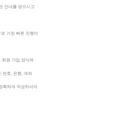
모든 안내를 받으시고
구로 가장 빠른 진행이
후 회원 가입 양식에
번호, 은행, 계좌
히 정확하게 작성하셔야