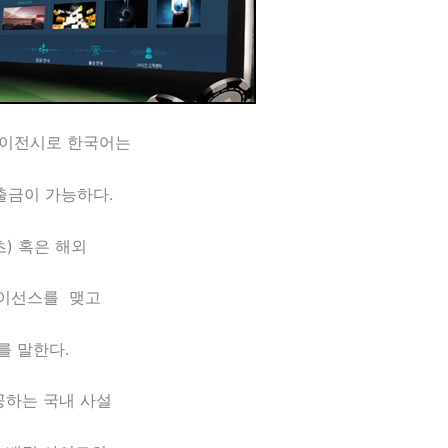
에이전시로 한국어는
출금이 가능하다.
) 혹은 해외
라이선스를 맺고
를 말한다.
공하는 국내 사설