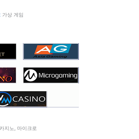
t
가상 게임
 카지노, 마이크로