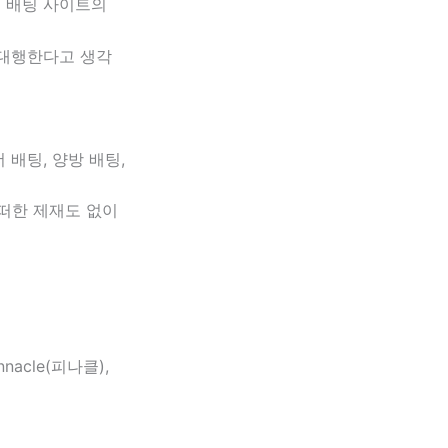
 배팅 사이트의
 대행한다고 생각
배팅, 양방 배팅,
어떠한 제재도 없이
nnacle(피나클),