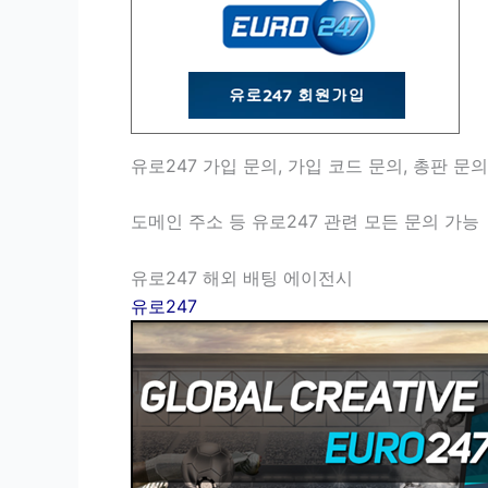
유로247 가입 문의, 가입 코드 문의, 총판 문의
도메인 주소 등 유로247 관련 모든 문의 가능
유로247 해외 배팅 에이전시
유로247