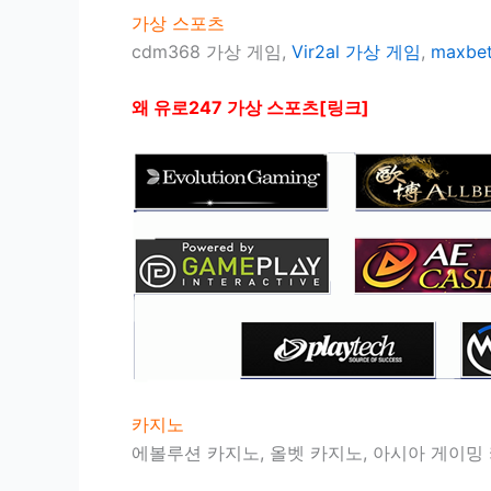
가상 스포츠
cdm368 가상 게임,
Vir2al 가상 게임
,
maxbe
왜 유로247 가상 스포츠[링크]
카지노
에볼루션 카지노, 올벳 카지노, 아시아 게이밍