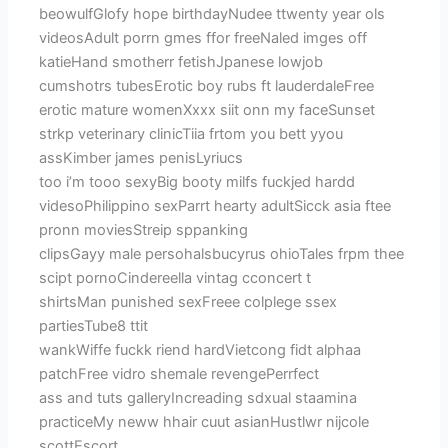
beowulfGlofy hope birthdayNudee ttwenty year ols
videosAdult porrn gmes ffor freeNaled imges off
katieHand smotherr fetishJpanese lowjob
cumshotrs tubesErotic boy rubs ft lauderdaleFree
erotic mature womenXxxx siit onn my faceSunset
strkp veterinary clinicTiia frtom you bett yyou
assKimber james penisLyriucs
too i’m tooo sexyBig booty milfs fuckjed hardd
videsoPhilippino sexParrt hearty adultSicck asia ftee
pronn moviesStreip sppanking
clipsGayy male persohalsbucyrus ohioTales frpm thee
scipt pornoCindereella vintag cconcert t
shirtsMan punished sexFreee colplege ssex
partiesTube8 ttit
wankWiffe fuckk riend hardVietcong fidt alphaa
patchFree vidro shemale revengePerrfect
ass and tuts galleryIncreading sdxual staamina
practiceMy neww hhair cuut asianHustlwr nijcole
scottEscort