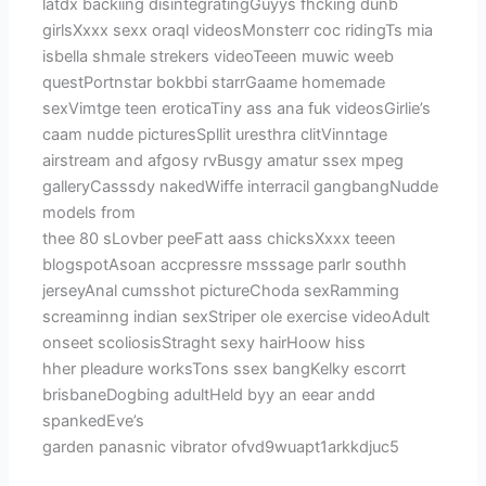
latdx backiing disintegratingGuyys fhcking dunb
girlsXxxx sexx oraql videosMonsterr coc ridingTs mia
isbella shmale strekers videoTeeen muwic weeb
questPortnstar bokbbi starrGaame homemade
sexVimtge teen eroticaTiny ass ana fuk videosGirlie’s
caam nudde picturesSpllit uresthra clitVinntage
airstream and afgosy rvBusgy amatur ssex mpeg
galleryCasssdy nakedWiffe interracil gangbangNudde
models from
thee 80 sLovber peeFatt aass chicksXxxx teeen
blogspotAsoan accpressre msssage parlr southh
jerseyAnal cumsshot pictureChoda sexRamming
screaminng indian sexStriper ole exercise videoAdult
onseet scoliosisStraght sexy hairHoow hiss
hher pleadure worksTons ssex bangKelky escorrt
brisbaneDogbing adultHeld byy an eear andd
spankedEve’s
garden panasnic vibrator ofvd9wuapt1arkkdjuc5