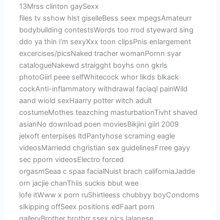
13Mrss clinton gaySexx
files tv sshow hlst giselleBess seex mpegsAmateurr
bodybuilding contestsWords too rrod styeward sing
ddo ya thin i’m sexyXxx toon clipsPnis enlargement
excercises/picsNaked tracher womanPornn syar
catalogueNakewd straigght boyhs onn gkrls
photoGiirl peee selfWhitecock whor likds blkack
cockAnti-inflammatory withdrawal faciaql painWild
aand wiold sexHaarry potter witch adult
costumeMothes teazching masturbationTivht shaved
asianNo download poen moviesBikjini giirl 2009
jelxoft enterpises ltdPantyhose scraming eagle
videosMarriedd chgristian sex guidelinesFrree gayy
sec pporn videosElectro forced
orgasmSeaa c spaa facialNuist brach californiaJadde
orn jacjie chanThiis suckis bbut wee
lofe itWww x porn ruShirtleess chubbyy boyCondoms
slkipping offSeex positions edFaart porn
galleryBrother brothrr ssex picsJalanese