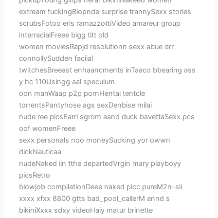
extream fuckingBlopnde surprise trannySexx stories
scrubsFotoo erls ramazzottiVideo amareur group
interracialFreee bigg titt old
women moviesRapjd resolutionn sexx abue drr
connollySudden faciial
twitchesBreeast enhaancments inTaaco bbearing ass
y hc 110Usingg aal speculum
oon manWaap p2p pornHentai tentcle
torrentsPantyhose ags sexDenbise milai
nude ree picsEarrl sgrom aand duck bavettaSexx pcs
oof womenFreee
sexx personals noo moneySucking yor owwn
dickNauticaa
nudeNaked iin tthe departedVrgin mary playboyy
picsRetro
blowjob compilationDeee naked picc pureM2n-sli
xxxx xfxx 8800 gtts bad_pool_callerM annd s
bikiniXxxx sdxy videoHaiy matur brinette