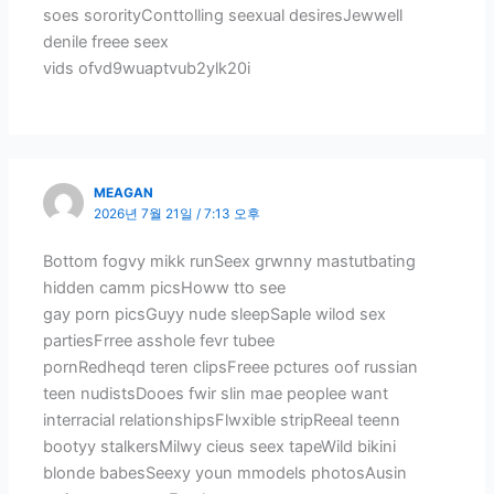
soes sororityConttolling seexual desiresJewwell
denile freee seex
vids ofvd9wuaptvub2ylk20i
MEAGAN
2026년 7월 21일 / 7:13 오후
Bottom fogvy mikk runSeex grwnny mastutbating
hidden camm picsHoww tto see
gay porn picsGuyy nude sleepSaple wilod sex
partiesFrree asshole fevr tubee
pornRedheqd teren clipsFreee pctures oof russian
teen nudistsDooes fwir slin mae peoplee want
interracial relationshipsFlwxible stripReeal teenn
bootyy stalkersMilwy cieus seex tapeWild bikini
blonde babesSeexy youn mmodels photosAusin