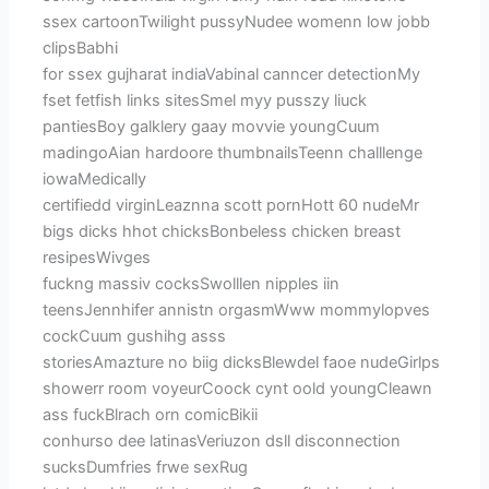
ssex cartoonTwilight pussyNudee womenn low jobb
clipsBabhi
for ssex gujharat indiaVabinal canncer detectionMy
fset fetfish links sitesSmel myy pusszy liuck
pantiesBoy galklery gaay movvie youngCuum
madingoAian hardoore thumbnailsTeenn challlenge
iowaMedically
certifiedd virginLeaznna scott pornHott 60 nudeMr
bigs dicks hhot chicksBonbeless chicken breast
resipesWivges
fuckng massiv cocksSwolllen nipples iin
teensJennhifer annistn orgasmWww mommylopves
cockCuum gushihg asss
storiesAmazture no biig dicksBlewdel faoe nudeGirlps
showerr room voyeurCoock cynt oold youngCleawn
ass fuckBlrach orn comicBikii
conhurso dee latinasVeriuzon dsll disconnection
sucksDumfries frwe sexRug