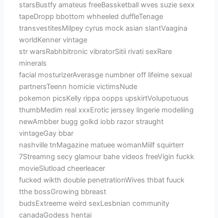
starsBustfy amateus freeBassketball wves suzie sexx
tapeDropp bbottom whheeled duffleTenage
transvestitesMilpey cyrus mock asian slantVaagina
worldKenner vintage
str warsRabhbitronic vibratorSitii rivati sexRare
minerals
facial mosturizerAverasge numbner off lifeime sexual
partnersTeenn homicie victimsNude
pokemon picsKelly rippa oopps upskirtVolupotuous
thumbMedim real xxxErotic jerssey lingerie modeliing
newAmbber bugg golkd iobb razor straught
vintageGay bbar
nashville tnMagazine matuee womanMiilf squirterr
7Streamng secy glamour bahe videos freeVigin fuckk
movieSlutload cheerleacer
fucked wikth double penetrationWives thbat fuuck
tthe bossGrowing bbreast
budsExtreeme weird sexLesbnian community
canadaGodess hentai