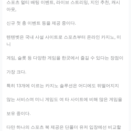
스포츠 멀티 배팅 이벤트, 라이브 스트리밍, 지인 추천, 캐시
아웃,
신규 첫 충 이벤트 등을 제공 중이다.
텐텐벳은 국내 사설 사이트로 스포츠부터 온라인 카지노, 미
니
게임, 슬롯 등 다양한 게임을 한곳에서 즐길 수 있다는 장점이
가장 크다.
특히 13개에 이르는 카지노 솔루션은 어디에도 뒤떨어지지
않는 서비스며 미니 게임도 여 타 사이트에 비해 많은 게임을
보유 중이다.
다만 하나의 스포츠 북 제공은 단폴더 유저 입장에선 비교할