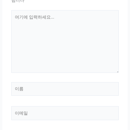
됩니다
여
기
에
입
력
하
세
요...
이
름
이
메
일