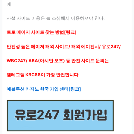
에
사설 사이트 이용은 늘 조심해서 이용하셔야 한다.
토토 메이저 사이트 찾는 방법[링크]
안전성 높은 메이저 해외 사이트/ 해외 에이전시/ 유로247/
WBC247/ ABA(아시안 오즈) 등 안전 사이트 문의는
텔레그램 KBC88이 가장 안전합니다.
에볼루션 카지노 한국 가입 센터[링크]