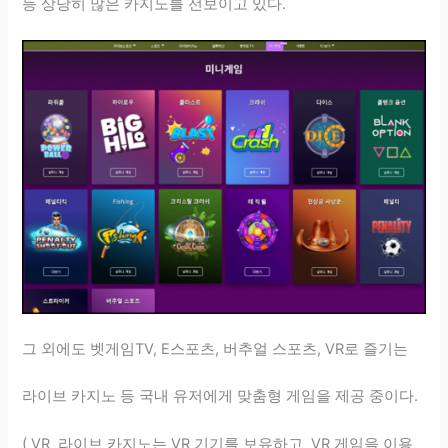
등 상당히 많은 카지노를 선보이고 있다.
그 외에도 벳게임TV, E스포츠, 버추얼 스포츠, VR로 즐기는
라이브 카지노 등 국내 유저에게 맞춤형 게임을 제공 중이다.
( VR 라이브 카지노는 VR 기기를 보유하고 VR 게임을 이용