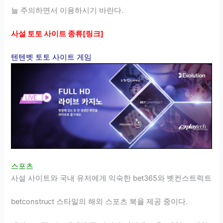
늘 주의하면서 이용하시기 바란다.
사설 토토 사이트 종류[링크]
텐텐벳 토토 사이트 게임
스포츠
사설 사이트와 국내 유저에게 익숙한 bet365와 벳컨스트럭트
betconstruct 스타일의 해외 스포츠 북을 제공 중이다.