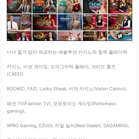
너나 할거 없이 제공하는 에볼루션 카지노와 함께 플레이텍
카지노, 비보 게이밍, 프라그마틱 플레이, 크리드 룸즈
(CREED
ROOMZ), FAZI, Lucky Streak, 비전 카지노(Vision Casino),
패션 TV(Fashion TV), 포르토마소 게이밍(Portomaso
gaming),
XPRO Gaming, EZUGI, 리얼 딜러(Real Dealer), SAGAMING,