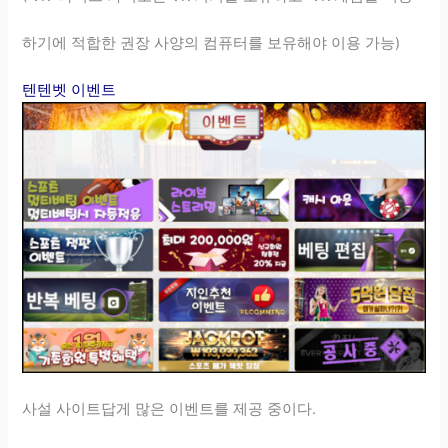
하기에 적합한 권장 사양의 컴퓨터를 보유해야 이용 가능)
텐텐벳 이벤트
사설 사이트답게 많은 이벤트를 제공 중이다.