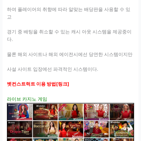
하여 플레이어의 취향에 따라 알맞는 배당판을 사용할 수 있
고
경기 중 배팅을 취소할 수 있는 캐시 아웃 시스템을 제공중이
다.
물론 해외 사이트나 해외 에이전시에선 당연한 시스템이지만
사설 사이트 입장에선 파격적인 시스템이다.
벳컨스트럭트 이용 방법[링크]
라이브 카지노 게임