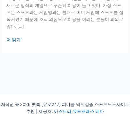
용
새로운 방식의 게임으로 꾸준히 이용이 늘고 있다. 가상 스포
방
츠는 스포츠라는 게임명과는 별개로 미니 게임에 스포츠를 접
법
목시켰기 때문에 조작 의심으로 이용을 꺼리는 분들이 의외로
많다. […]
더 읽기"
저작권 © 2026 벳톡 [유로247] 피나클 먹튀검증 스포츠토토사이트
추천 | 제공처:
아스트라 워드프레스 테마