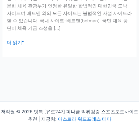
문화 체육 관광부가 인정한 유일한 합법적인 대한민국 도박
사이트며 배트맨 외의 모든 사이트는 불법적인 사설 사이트라
할 수 있습니다. 국내 사이트-배트맨(betman) 국민 체육 공
단이 체육 기금 조성을 […]
더 읽기"
저작권 © 2026 벳톡 [유로247] 피나클 먹튀검증 스포츠토토사이트
추천 | 제공처:
아스트라 워드프레스 테마