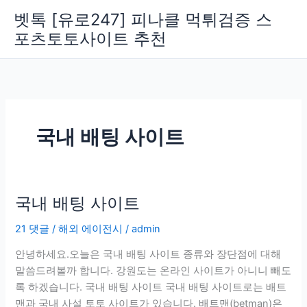
콘
벳톡 [유로247] 피나클 먹튀검증 스
텐
포츠토토사이트 추천
츠
로
건
너
뛰
기
국내 배팅 사이트
국내 배팅 사이트
국
내
21 댓글
/
해외 에이전시
/
admin
배
팅
안녕하세요.오늘은 국내 배팅 사이트 종류와 장단점에 대해
사
말씀드려볼까 합니다. 강원도는 온라인 사이트가 아니니 빼도
이
록 하겠습니다. 국내 배팅 사이트 국내 배팅 사이트로는 배트
트
맨과 국내 사설 토토 사이트가 있습니다. 배트맨(betman)은