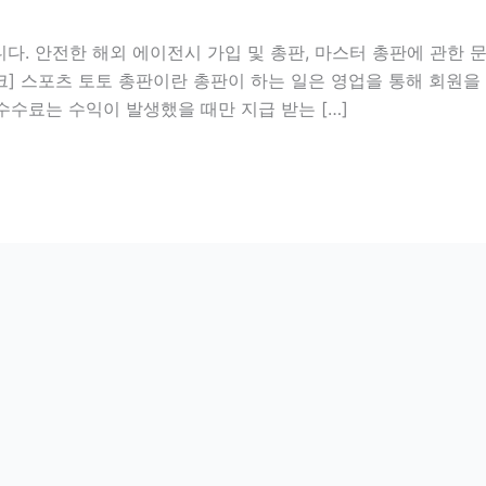
다. 안전한 해외 에이전시 가입 및 총판, 마스터 총판에 관한 문
링크] 스포츠 토토 총판이란 총판이 하는 일은 영업을 통해 회원을
수수료는 수익이 발생했을 때만 지급 받는 […]