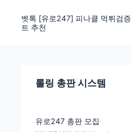
콘
텐
벳톡 [유로247] 피나클 먹튀검
츠
트 추천
로
건
너
뛰
기
롤링 총판 시스템
유로247 총판 모집
유
로