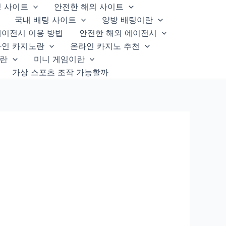
팅 사이트
안전한 해외 사이트
국내 배팅 사이트
양방 배팅이란
에이전시 이용 방법
안전한 해외 에이전시
라인 카지노란
온라인 카지노 추천
란
미니 게임이란
가상 스포츠 조작 가능할까