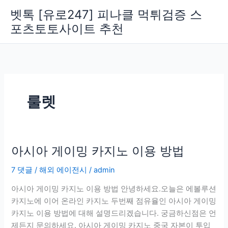
콘
벳톡 [유로247] 피나클 먹튀검증 스
텐
포츠토토사이트 추천
츠
로
건
너
뛰
기
룰렛
아시아 게이밍 카지노 이용 방법
아
시
7 댓글
/
해외 에이전시
/
admin
아
게
아시아 게이밍 카지노 이용 방법 안녕하세요.오늘은 에볼루션
이
카지노에 이어 온라인 카지노 두번째 점유율인 아시아 게이밍
밍
카지노 이용 방법에 대해 설명드리겠습니다. 궁금하신점은 언
카
제든지 문의하세요. 아시아 게이밍 카지노 중국 자본이 투입