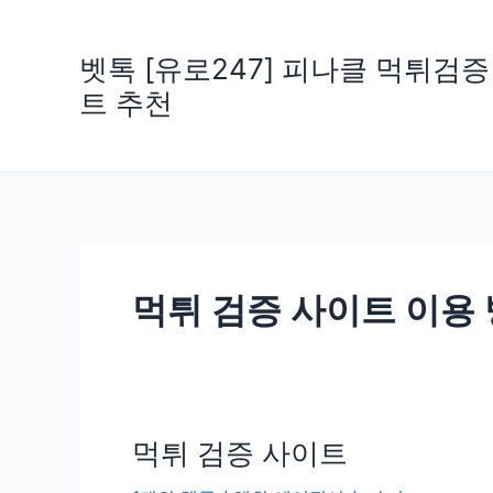
콘
텐
벳톡 [유로247] 피나클 먹튀검
츠
트 추천
로
건
너
뛰
기
먹튀 검증 사이트 이용
먹튀 검증 사이트
먹
튀