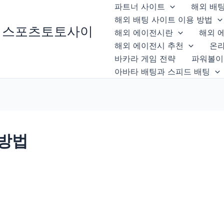
파트너 사이트
해외 배
해외 배팅 사이트 이용 방법
증 스포츠토토사이
해외 에이전시란
해외 
해외 에이전시 추천
온
바카라 게임 전략
파워볼이
아바타 배팅과 스피드 배팅
 방법