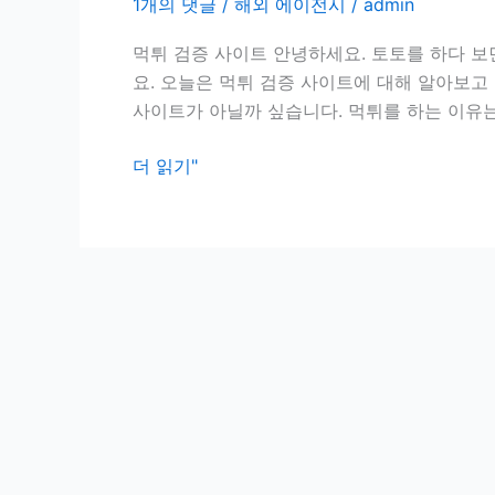
1개의 댓글
/
해외 에이전시
/
admin
검
증
먹튀 검증 사이트 안녕하세요. 토토를 하다 보
사
요. 오늘은 먹튀 검증 사이트에 대해 알아보고
이
사이트가 아닐까 싶습니다. 먹튀를 하는 이유는 
트
더 읽기"