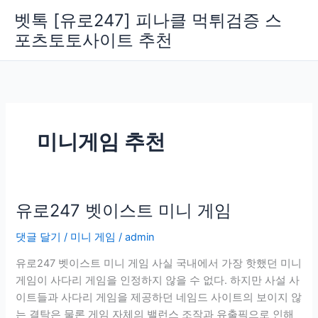
콘
벳톡 [유로247] 피나클 먹튀검증 스
텐
포츠토토사이트 추천
츠
로
건
너
뛰
기
미니게임 추천
유로247 벳이스트 미니 게임
유
로
댓글 달기
/
미니 게임
/
admin
247
벳
유로247 벳이스트 미니 게임 사실 국내에서 가장 핫했던 미니
이
게임이 사다리 게임을 인정하지 않을 수 없다. 하지만 사설 사
스
이트들과 사다리 게임을 제공하던 네임드 사이트의 보이지 않
트
는 결탁은 물론 게임 자체의 밸런스 조작과 유출픽으로 인해