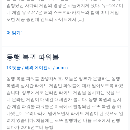
미
엄청났던 사다리 게임의 영광은 시들어지게 됐다. 유로247 미
니
니 게임 유로247은 해외 스포츠와 카지노와 함께 미니 게임
게
또한 제공 중인데 엔트리 사이트에서 […]
임
더 읽기"
동행 복권 파워볼
동
행
13 댓글
/
해외 에이전시
/
admin
복
권
동행 복권 파워볼 안녕하세요. 오늘은 정부가 운영하는 동행
파
복권의 실시간 라이브 게임인 파워볼에 대해 알아보도록 하겠
워
습니다. 정부에서도 온라인 라이브 게임을 실시하는 것을 보
볼
니 온라인 게임이 대세긴 대세인가 봅니다. 동행 복권의 실시
간 게임 파워볼 파워볼은 미국에서 발행되던 로또 복권 중 하
나였는데 우리나라에 넘어오면서 라이브 게임이 된 것으로 알
려져 있습니다. 처음에는 로또 발행하던 나눔 로또에서 진행
되다가 2018년부터 동행