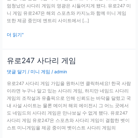
미
엄청났던 사다리 게임의 영광은 시들어지게 됐다. 유로247 미
니
니 게임 유로247은 해외 스포츠와 카지노와 함께 미니 게임
게
또한 제공 중인데 엔트리 사이트에서 […]
임
더 읽기"
유로247 사다리 게임
유
로
댓글 달기
/
미니 게임
/
admin
247
사
유로247 사다리 게임 가입을 원하시면 클릭하세요! 한국 사람
다
이라면 누구나 알고 있는 사다리 게임, 하지만 네임드 사다리
리
게임의 조작설과 유출픽으로 인해 신뢰도는 바닥을 달렸고 국
게
내 사설 사이트는 물론 메이저 해외 에이전시 그 어느 곳에서
임
도 네임드의 사다리 게임은 만나보실 수 없게 됐다. 유로247
사다리 게임 유로247은 스포츠와 사다리 게임이 결합한 벳이
스트 미니게임을 제공 중이며 벳이스트 사다리 게임의