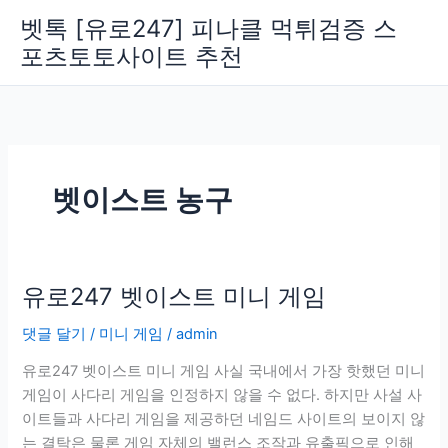
콘
벳톡 [유로247] 피나클 먹튀검증 스
텐
포츠토토사이트 추천
츠
로
건
너
뛰
기
벳이스트 농구
유로247 벳이스트 미니 게임
유
로
댓글 달기
/
미니 게임
/
admin
247
벳
유로247 벳이스트 미니 게임 사실 국내에서 가장 핫했던 미니
이
게임이 사다리 게임을 인정하지 않을 수 없다. 하지만 사설 사
스
이트들과 사다리 게임을 제공하던 네임드 사이트의 보이지 않
트
는 결탁은 물론 게임 자체의 밸런스 조작과 유출픽으로 인해