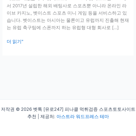
이
서 2017년 설립한 해외 배팅사로 스포츠뿐 아니라 온라인 라
용
이브 카지노, 벳이스트 스포츠 미니 게임 등을 서비스하고 있
방
습니다. 벳이스트는 아시아는 물론이고 유럽까지 진출해 현재
법
는 유럽 축구팀에 스폰까지 하는 유럽형 대형 회사로 […]
더 읽기"
저작권 © 2026 벳톡 [유로247] 피나클 먹튀검증 스포츠토토사이트
추천 | 제공처:
아스트라 워드프레스 테마