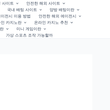
팅 사이트
안전한 해외 사이트
국내 배팅 사이트
양방 배팅이란
에이전시 이용 방법
안전한 해외 에이전시
라인 카지노란
온라인 카지노 추천
란
미니 게임이란
가상 스포츠 조작 가능할까