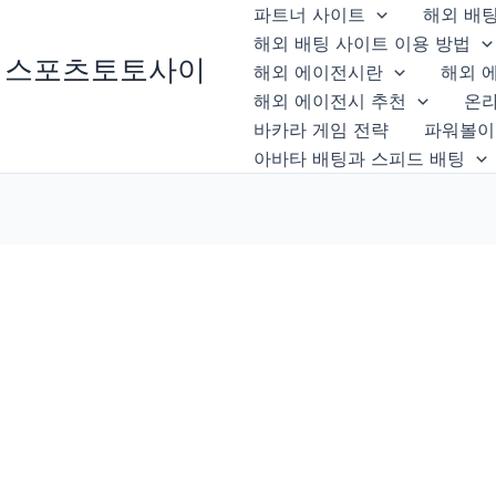
파트너 사이트
해외 배
해외 배팅 사이트 이용 방법
증 스포츠토토사이
해외 에이전시란
해외 
해외 에이전시 추천
온
바카라 게임 전략
파워볼이
아바타 배팅과 스피드 배팅