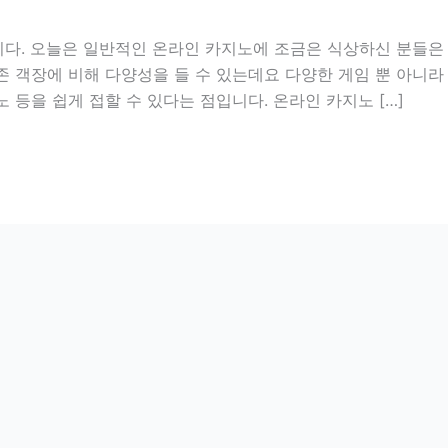
니다. 오늘은 일반적인 온라인 카지노에 조금은 식상하신 분들은
존 객장에 비해 다양성을 들 수 있는데요 다양한 게임 뿐 아니
 등을 쉽게 접할 수 있다는 점입니다. 온라인 카지노 […]