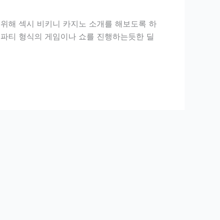
 위해 섹시 비키니 카지노 소개를 해보도록 하
라 파티 형식의 게임이나 쇼를 진행하는듯한 딜