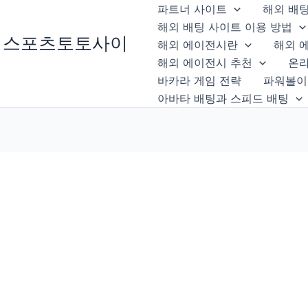
파트너 사이트
해외 배
해외 배팅 사이트 이용 방법
증 스포츠토토사이
해외 에이전시란
해외 
해외 에이전시 추천
온
바카라 게임 전략
파워볼이
아바타 배팅과 스피드 배팅