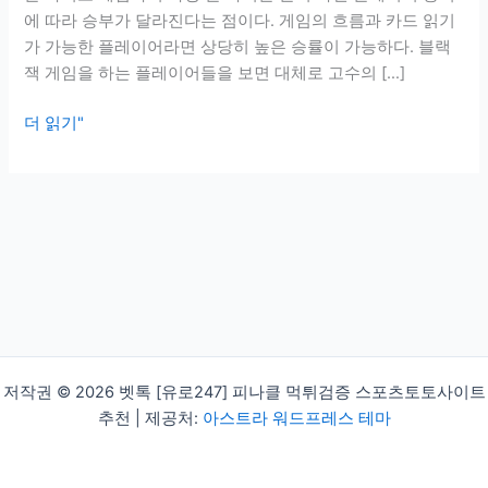
에 따라 승부가 달라진다는 점이다. 게임의 흐름과 카드 읽기
가 가능한 플레이어라면 상당히 높은 승률이 가능하다. 블랙
잭 게임을 하는 플레이어들을 보면 대체로 고수의 […]
더 읽기"
저작권 © 2026 벳톡 [유로247] 피나클 먹튀검증 스포츠토토사이트
추천 | 제공처:
아스트라 워드프레스 테마