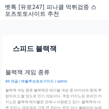
콘
벳톡 [유로247] 피나클 먹튀검증 스
텐
포츠토토사이트 추천
츠
로
건
너
뛰
기
스피드 블랙잭
블랙잭 게임 종류
블
랙
86 댓글
/
에볼루션초보가이드
/
admin
잭
게
블랙잭 게임 종류 블랙잭은 테이블 게임 중 바카라와 함께 투
임
탑이라고 할 정도로 인기 게임이다. 객장 카지노든 온라인 카
종
지노든 블랙잭 테이블은 언제나 사랑받고 있다. 블랙잭과 다
류
른 카지노 게임과의 가장 큰 차이는 운이 아닌 플레이어 능력