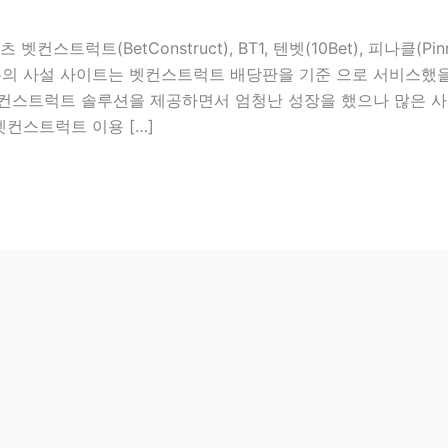
트럭트(BetConstruct), BT1, 텐벳(10Bet), 피나클(Pinna
대부분의 사설 사이트는 벳컨스트럭트 배당판을 기준 으로 서비스했
이 벳컨스트럭트 솔루션을 제공하면서 엄청난 성장을 했으나 많은 
벳컨스트럭트 이용 […]