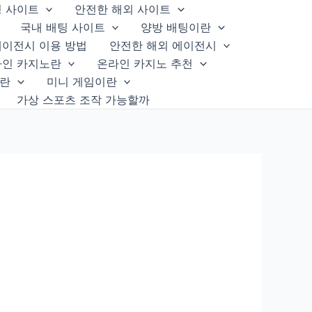
팅 사이트
안전한 해외 사이트
국내 배팅 사이트
양방 배팅이란
에이전시 이용 방법
안전한 해외 에이전시
라인 카지노란
온라인 카지노 추천
란
미니 게임이란
가상 스포츠 조작 가능할까