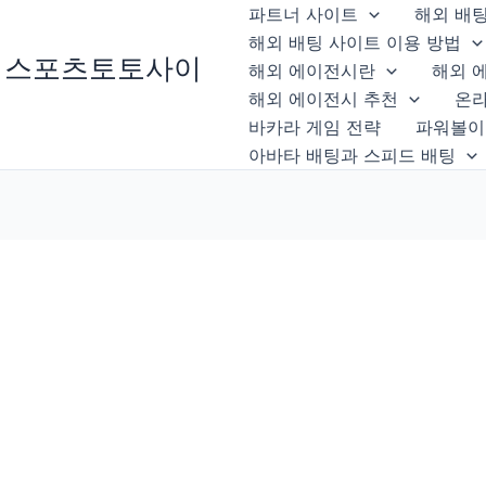
파트너 사이트
해외 배
해외 배팅 사이트 이용 방법
증 스포츠토토사이
해외 에이전시란
해외 
해외 에이전시 추천
온
바카라 게임 전략
파워볼이
아바타 배팅과 스피드 배팅