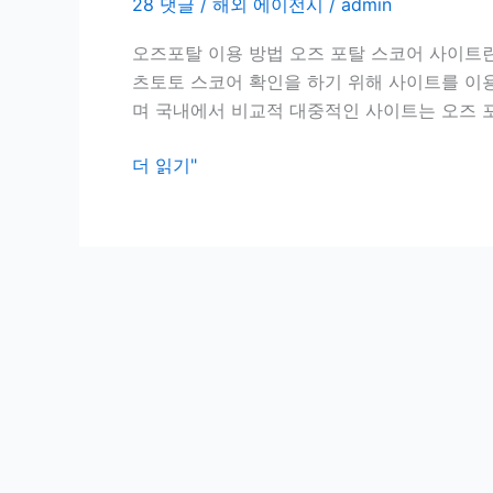
28 댓글
/
해외 에이전시
/
admin
포
탈
오즈포탈 이용 방법 오즈 포탈 스코어 사이트
이
츠토토 스코어 확인을 하기 위해 사이트를 이
용
며 국내에서 비교적 대중적인 사이트는 오즈 포털
방
법
더 읽기"