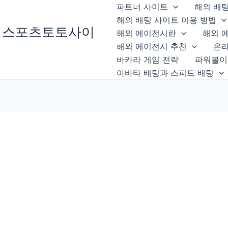
파트너 사이트
해외 배
해외 배팅 사이트 이용 방법
증 스포츠토토사이
해외 에이전시란
해외 
해외 에이전시 추천
온
바카라 게임 전략
파워볼이
아바타 배팅과 스피드 배팅