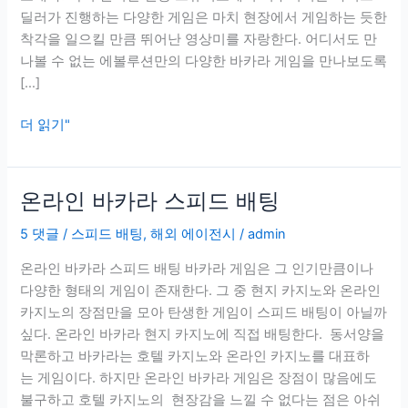
온
딜러가 진행하는 다양한 게임은 마치 현장에서 게임하는 듯한
라
착각을 일으킬 만큼 뛰어난 영상미를 자랑한다. 어디서도 만
인
나볼 수 없는 에볼루션만의 다양한 바카라 게임을 만나보도록
바
[…]
카
라
더 읽기"
게
임
온라인 바카라 스피드 배팅
온
라
5 댓글
/
스피드 배팅
,
해외 에이전시
/
admin
인
바
온라인 바카라 스피드 배팅 바카라 게임은 그 인기만큼이나
카
다양한 형태의 게임이 존재한다. 그 중 현지 카지노와 온라인
라
카지노의 장점만을 모아 탄생한 게임이 스피드 배팅이 아닐까
스
싶다. 온라인 바카라 현지 카지노에 직접 배팅한다. 동서양을
피
막론하고 바카라는 호텔 카지노와 온라인 카지노를 대표하
드
는 게임이다. 하지만 온라인 바카라 게임은 장점이 많음에도
배
불구하고 호텔 카지노의 현장감을 느낄 수 없다는 점은 아쉬