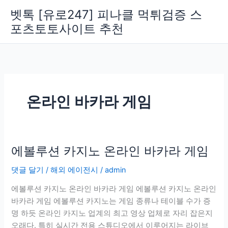
콘
벳톡 [유로247] 피나클 먹튀검증 스
텐
포츠토토사이트 추천
츠
로
건
너
뛰
기
온라인 바카라 게임
에볼루션 카지노 온라인 바카라 게임
에
볼
댓글 달기
/
해외 에이전시
/
admin
루
션
에볼루션 카지노 온라인 바카라 게임 에볼루션 카지노 온라인
카
바카라 게임 에볼루션 카지노는 게임 종류나 테이블 수가 증
지
명 하듯 온라인 카지노 업계의 최고 영상 업체로 자리 잡은지
노
오래다. 특히 실시간 전용 스튜디오에서 이루어지는 라이브