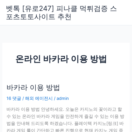
콘
벳톡 [유로247] 피나클 먹튀검증 스
텐
포츠토토사이트 추천
츠
로
건
너
뛰
기
온라인 바카라 이용 방법
바카라 이용 방법
바
카
16 댓글
/
해외 에이전시
/
admin
라
이
바카라 이용 방법 안녕하세요. 오늘은 카지노의 꽃이라고 할
용
수 있는 온라인 바카라 게임을 안전하게 즐길 수 있는 이용 방
방
법을 안내해 드리도록 하겠습니다. 플레이텍 카지노[링크] 바
법
카라 게임 룰이 간단하고 빠른 진행으로 현재 카지노 게임 중