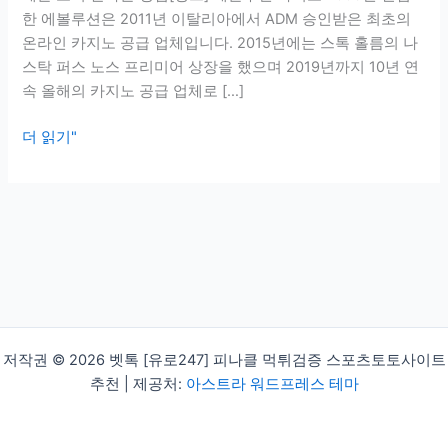
카
한 에볼루션은 2011년 이탈리아에서 ADM 승인받은 최초의
지
온라인 카지노 공급 업체입니다. 2015년에는 스톡 홀름의 나
노
스탁 퍼스 노스 프리미어 상장을 했으며 2019년까지 10년 연
이
속 올해의 카지노 공급 업체로 […]
용
법
더 읽기"
저작권 © 2026 벳톡 [유로247] 피나클 먹튀검증 스포츠토토사이트
추천 | 제공처:
아스트라 워드프레스 테마