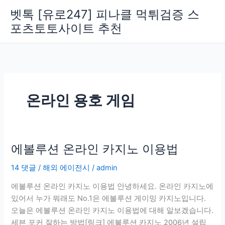
콘
벳톡 [유로247] 피나클 먹튀검증 스
텐
포츠토토사이트 추천
츠
로
건
너
뛰
기
온라인 용호 게임
에볼루션 온라인 카지노 이용법
에
볼
14 댓글
/
해외 에이전시
/
admin
루
션
에볼루션 온라인 카지노 이용법 안녕하세요. 온라인 카지노에
온
있어서 누가 뭐래도 No.1은 에볼루션 게이밍 카지노입니다.
라
오늘은 에볼루션 온라인 카지노 이용법에 대해 알보겠습니다.
인
세븐 포커 잘하는 방법[링크] 에볼루션 카지노 2006년 설립