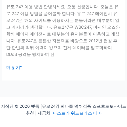
이
유로 247 이용 방법 안녕하세요. 오봉 선생입니다. 오늘은 유
용
로 247 이용 방법을 풀어볼까 합니다. 유로 247 에이전시 유
방
로247은 해외 사이트를 이용하시는 분들이라면 대부분이 알
법
고 계시리라 생각합니다. 유로247은 WBC247, 아시안 오즈와
함께 메이저 에이전시로 대부분의 유저분들이 이용하고 계십
니다. 유로247은 튼튼한 자본력을 바탕으로 2012년 런칭 후
단 한번의 먹튀 이력이 없으며 전체 데이터를 암호화하여
DDoS 공격을 방지하며 전
더 읽기"
저작권 © 2026 벳톡 [유로247] 피나클 먹튀검증 스포츠토토사이트
추천 | 제공처:
아스트라 워드프레스 테마