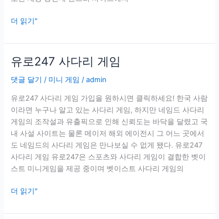
임
더 읽기"
유로247 사다리 게임
유
로
댓글 달기
/
미니 게임
/
admin
247
사
유로247 사다리 게임 가입을 원하시면 클릭하세요! 한국 사람
다
이라면 누구나 알고 있는 사다리 게임, 하지만 네임드 사다리
리
게임의 조작설과 유출픽으로 인해 신뢰도는 바닥을 달렸고 국
게
내 사설 사이트는 물론 메이저 해외 에이전시 그 어느 곳에서
임
도 네임드의 사다리 게임은 만나보실 수 없게 됐다. 유로247
사다리 게임 유로247은 스포츠와 사다리 게임이 결합한 벳이
스트 미니게임을 제공 중이며 벳이스트 사다리 게임의
더 읽기"