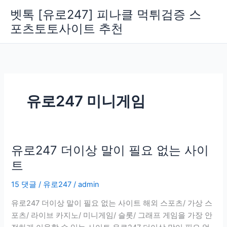
콘
벳톡 [유로247] 피나클 먹튀검증 스
텐
포츠토토사이트 추천
츠
로
건
너
뛰
기
유로247 미니게임
유로247 더이상 말이 필요 없는 사이
유
로
트
247
15 댓글
/
유로247
/
admin
더
이
유로247 더이상 말이 필요 없는 사이트 해외 스포츠/ 가상 스
상
포츠/ 라이브 카지노/ 미니게임/ 슬롯/ 그래프 게임을 가장 안
말