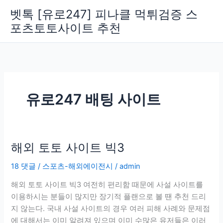
콘
벳톡 [유로247] 피나클 먹튀검증 스
텐
포츠토토사이트 추천
츠
로
건
너
뛰
기
유로247 배팅 사이트
해외 토토 사이트 빅3
해
외
18 댓글
/
스포츠-해외에이전시
/
admin
토
토
해외 토토 사이트 빅3 여전히 편리함 때문에 사설 사이트를
사
이용하시는 분들이 많지만 장기적 플랜으로 볼 땐 추천 드리
이
지 않는다. 국내 사설 사이트의 경우 여러 피해 사례와 문제점
트
에 대해서는 이미 알려져 있으며 이미 수많은 유저들은 이러