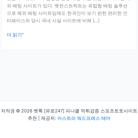
이
외 배팅 사이트가 있다. 벳컨스트럭트는 유럽형 배팅 솔루션
유
으로 해외 배팅 사이트임에도 한국인이 보기 편한 편리한 인
터페이스와 당시 국내 사설 사이트에 비해 […]
더 읽기"
저작권 © 2026 벳톡 [유로247] 피나클 먹튀검증 스포츠토토사이트
추천 | 제공처:
아스트라 워드프레스 테마