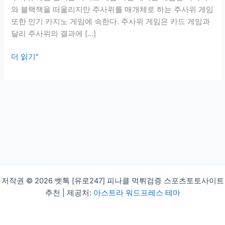
사
와 블랙잭을 떠올리지만 주사위를 매개체로 하는 주사위 게임
위
또한 인기 카지노 게임에 속한다. 주사위 게임은 카드 게임과
게
달리 주사위의 결과에 […]
임
종
더 읽기"
류
저작권 © 2026 벳톡 [유로247] 피나클 먹튀검증 스포츠토토사이트
추천 | 제공처:
아스트라 워드프레스 테마