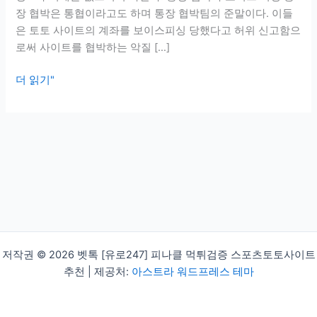
하
장 협박은 통협이라고도 하며 통장 협박팀의 준말이다. 이들
지
은 토토 사이트의 계좌를 보이스피싱 당했다고 허위 신고함으
말
로써 사이트를 협박하는 악질 […]
자
더 읽기"
저작권 © 2026 벳톡 [유로247] 피나클 먹튀검증 스포츠토토사이트
추천 | 제공처:
아스트라 워드프레스 테마