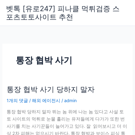
콘
벳톡 [유로247] 피나클 먹튀검증 스
텐
포츠토토사이트 추천
츠
로
건
너
뛰
기
통장 협박 사기
통장 협박 사기 당하지 말자
통
장
1개의 댓글
/
해외 에이전시
/
admin
협
박
통장 협박 당하지 말자 뛰는 놈 위에 나는 놈 있다고 사설 토
사
토 사이트의 먹튀로 눈물 흘리는 유저들에게 다가가 또한 번
기
사기를 치는 사기꾼들이 늘어가고 있다. 잘 읽어보시고 더 이
당
상 2차 피해는 없으시기 바란다. 통장 협박과 보이스 피싱 통