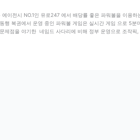
은 에이전시 NO.1인 유로247 에서 배당률 좋은 파워볼을 이용
동행 복권에서 운영 중인 파워볼 게임은 실시간 게임 으로 5분
 문제점을 야기한 네임드 사다리에 비해 정부 운영으로 조작픽, 