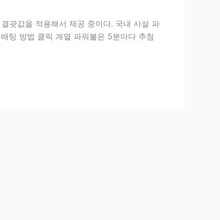
결괏값을 적용해서 제공 중이다. 국내 사설 파
배팅 방법 클릭 계열 파워볼은 5분마다 추첨