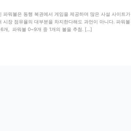
 파워볼은 동행 복권에서 게임을 제공하며 많은 사설 사이트가 
내 시장 점유율의 대부분을 차지한다해도 과언이 아니다. 파워볼 
6개, 파워볼 0~9개 중 1개의 볼을 추첨. […]