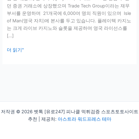
던 증권 거래소에 상장했으며 Trade Tech Group이라는 재무
부서를 운영하며 21개국에 6,000여 명의 직원이 있으며 Isle
of Man(영국 자치)에 본사를 두고 있습니다. 플레이텍 카지노
는 크게 라이브 카지노와 슬롯을 제공하며 영국 라이선스를
[…]
더 읽기"
저작권 © 2026 벳톡 [유로247] 피나클 먹튀검증 스포츠토토사이트
추천 | 제공처:
아스트라 워드프레스 테마