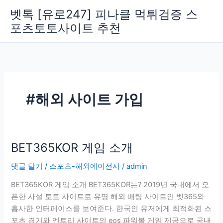
콘
벳톡 [유로247] 피나클 먹튀검증 스
텐
포츠토토사이트 추천
츠
로
건
너
뛰
기
#해외 사이트 가입
BET365KOR 게임 소개
BET365KOR
게
댓글 달기
/
스포츠-해외에이전시
/
admin
임
소
BET365KOR 게임 소개 BET365KOR는? 2019년 국내에서 오
개
픈한 사설 토토 사이트로 유명 해외 배팅 사이트인 벳365와
흡사한 인터페이스를 보여준다. 한국인 유저에게 최적화된 스
포츠 경기와 엔트리 사이트의 eos 파워볼 게임 제공으로 국내