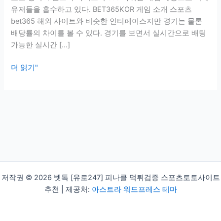
유저들을 흡수하고 있다. BET365KOR 게임 소개 스포츠
bet365 해외 사이트와 비슷한 인터페이스지만 경기는 물론
배당률의 차이를 볼 수 있다. 경기를 보면서 실시간으로 배팅
가능한 실시간 […]
더 읽기"
저작권 © 2026 벳톡 [유로247] 피나클 먹튀검증 스포츠토토사이트
추천 | 제공처:
아스트라 워드프레스 테마