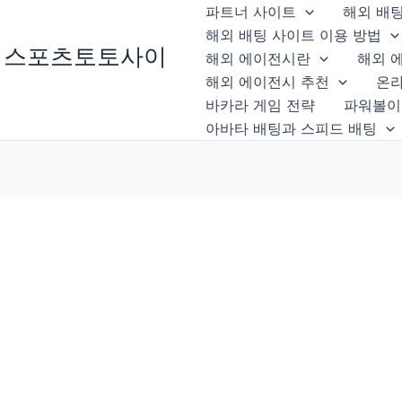
파트너 사이트
해외 배
해외 배팅 사이트 이용 방법
증 스포츠토토사이
해외 에이전시란
해외 
해외 에이전시 추천
온
바카라 게임 전략
파워볼이
아바타 배팅과 스피드 배팅