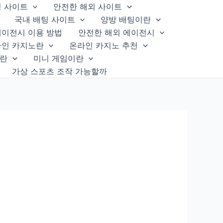
팅 사이트
안전한 해외 사이트
국내 배팅 사이트
양방 배팅이란
에이전시 이용 방법
안전한 해외 에이전시
라인 카지노란
온라인 카지노 추천
란
미니 게임이란
가상 스포츠 조작 가능할까